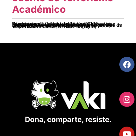
Académico
Washington D.C., agosto 15 de 2010El Presidente de la Universidad de Georgetown tiene el agrado de informar a su distinguida clientela, formada por dictadores, genocidas, violadores de derechos humanos, terroristas de Estado, torturadores y periodistas (por aquello de ser sicarios de pluma y micrófono) de empresas como CNN, RCN, Caracol, Globovisión, Clarín, El País, El […]
Dona, comparte, resiste.