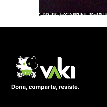
La apertura económica y la liberalización de los regímenes de inversión extranjera, como resultado de la globalización, han generando profundas transformaciones socio-e
Dona, comparte, resiste.