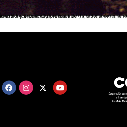
conómicas y procesos de (re)ordenamiento territorial en los ámbitos regionales y locales. Minería: Tensiones entre el Desarrollo y el Buen Vivir. (64.99 kB)