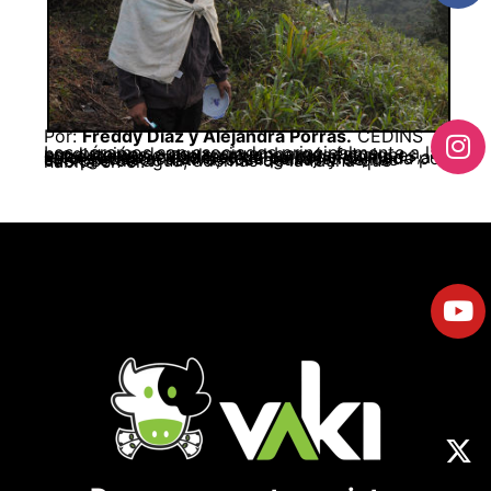
Por:
Freddy Díaz y Alejandra Porras.
CEDINS
Los páramos son asociados principalmente a la producción de agua; sin embargo, éstos ecosistemas cumplen muchas más funciones, entre las que cabe resaltar su papel como retenedores y fijadores de carbono. Sumado a esto se destaca su belleza paisajística, dada por su vegetación nativa, sus lagunas y demás cuerpos de agua, además de la fauna que habita en él.