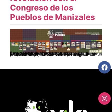
Congreso de los
Pueblos de Manizales
Este trabajo es el resultado de la Sistematización de nuestra experiencia en el tejido del “Cobertor de la Revolución” con el Congreso de los Pueblos de Manizales. En ese tejer y destejer Trabajo Social se articuló con un proyecto social, lo cual orientó el sentido de cada puntada desde los hilos paradigmáticos de la Teoría […]