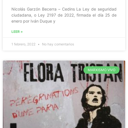
Nicolás Garzón Becerra – Cedins La Ley de seguridad
ciudadana, o Ley 2197 de 2022, firmada el día 25 de
enero por Iván Duque y
LEER »
1 febrero, 2022
No hay comentarios
MARXISMO VIVO