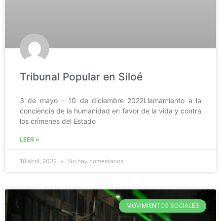
Tribunal Popular en Siloé
3 de mayo – 10 de diciembre 2022Llamamiento a la
conciencia de la humanidad en favor de la vida y contra
los crímenes del Estado
LEER »
18 abril, 2022
No hay comentarios
MOVIMIENTOS SOCIALES