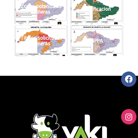
Zonas potenciales
Zonificacion
mineras
Titulos solicitudes
APPA
mineras