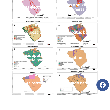
Titulos y solicitudes
Redes electricas
mineras
Zonificacion
Areas aptitud bufalos
Areas aptitud
Areas aptitud palma
ganaderia bovina
Bloques petroleros
Mercado tierras