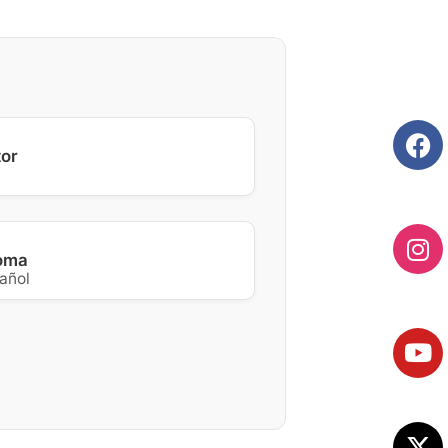
tor
ioma
añol