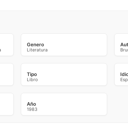
Genero
Au
a
Literatura
Bru
Tipo
Id
Libro
Esp
Año
1983