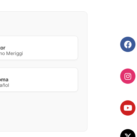
tor
no Meriggi
ioma
añol