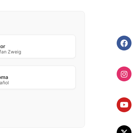
tor
fan Zweig
ioma
añol