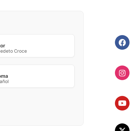
tor
edeto Croce
ioma
añol