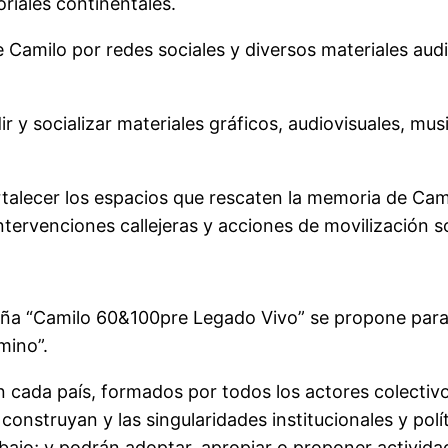
oriales continentales.
de Camilo por redes sociales y diversos materiales aud
r y socializar materiales gráficos, audiovisuales, musi
rtalecer los espacios que rescaten la memoria de Cam
tervenciones callejeras y acciones de movilización so
aña “Camilo 60&100pre Legado Vivo” se propone para
mino”.
 cada país, formados por todos los actores colectivo
onstruyan y las singularidades institucionales y polí
abajo; y podrán adoptar, apropiar o proponer activi