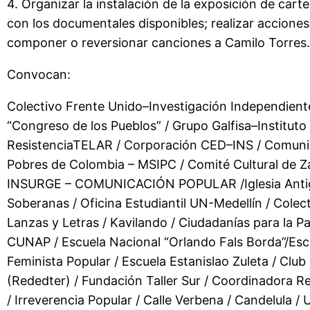
4. Organizar la instalación de la exposición de carte
con los documentales disponibles; realizar acciones
componer o reversionar canciones a Camilo Torres.
Convocan:
Colectivo Frente Unido–Investigación Independiente 
“Congreso de los Pueblos” / Grupo Galfisa–Instituto
ResistenciaTELAR / Corporación CED–INS / Comunidad
Pobres de Colombia – MSIPC / Comité Cultural de Z
INSURGE – COMUNICACIÓN POPULAR /Iglesia Antigua 
Soberanas / Oficina Estudiantil UN-Medellín / Colec
Lanzas y Letras / Kavilando / Ciudadanías para la P
CUNAP / Escuela Nacional “Orlando Fals Borda”/Escu
Feminista Popular / Escuela Estanislao Zuleta / Club 
(Rededter) / Fundación Taller Sur / Coordinadora Re
/ Irreverencia Popular / Calle Verbena / Candelula /