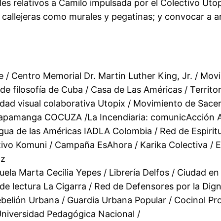
les relativos a Camilo impulsada por el Colectivo Utop
 callejeras como murales y pegatinas; y convocar a ar
/ Centro Memorial Dr. Martin Luther King, Jr. / Movim
 de filosofía de Cuba / Casa de Las Américas / Territ
 visual colaborativa Utopix / Movimiento de Sacerdo
apamanga COCUZA /La Incendiaria: comunicAcción Alt
de las Américas IADLA Colombia / Red de Espiritua
tivo Komuni / Campaña EsAhora / Karika Colectiva / Ed
az
ela Marta Cecilia Yepes / Librería Delfos / Ciudad e
de lectura La Cigarra / Red de Defensores por la Digni
belión Urbana / Guardia Urbana Popular / Cocinol Pro
 Universidad Pedagógica Nacional /