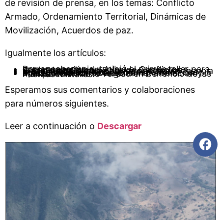
de revisión de prensa, en los temas: Conflicto
Armado, Ordenamiento Territorial, Dinámicas de
Movilización, Acuerdos de paz.
Igualmente los artículos:
Barrancabermeja: recibió el primer taller para la construcción del Atlas de Conflictos Socioterritoriales.
El Instituto Colombiano Agropecuario despoja y criminaliza al campesinado en áreas protegidas.
Puerto Wilches: lo oscuro del petróleo que opaca otros conflictos.
Masacre en Puerto Leguízamo: alteración y manipulación de la verdad en beneficio de las Fuerzas Militares.
Esperamos sus comentarios y colaboraciones
para números siguientes.
Leer a continuación o
Descargar