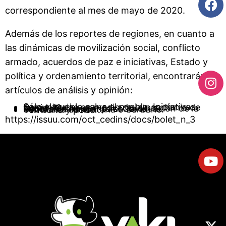
correspondiente al mes de mayo de 2020.
Además de los reportes de regiones, en cuanto a
las dinámicas de movilización social, conflicto
armado, acuerdos de paz e iniciativas, Estado y
política y ordenamiento territorial, encontrarán los
artículos de análisis y opinión:
Sólo el pueblo salva al pueblo. Iniciativas comunitarias en medio de la pandemia de Covid-19.
Hacer mucho con poco: la situación de la educación rural ante el Covid-19.
Soberanía alimentaria o barbarie.
Territorio y poder.
https://issuu.com/oct_cedins/docs/bolet_n_3