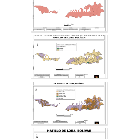
Infraestructura vial
Areas mercado tierras
Aptitud bufalos