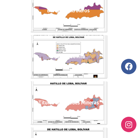
Bloques petroleros
Aptitud bovina
Titulos solicitudes Mineras