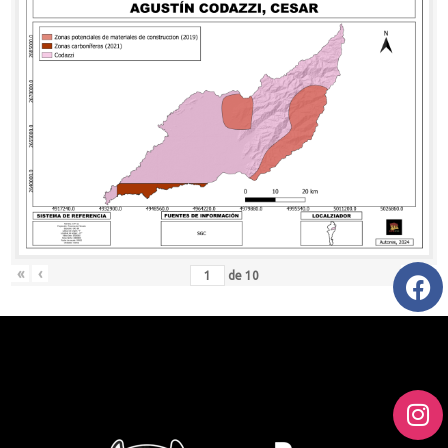
«
‹
›
»
de
10