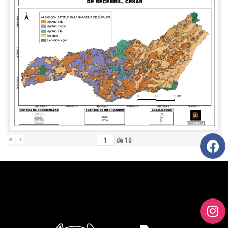
«
‹
›
»
de
10