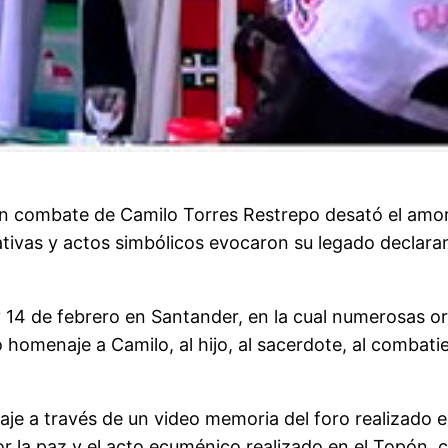
en combate de Camilo Torres Restrepo desató el amor
iativas y actos simbólicos evocaron su legado declara
 y 14 de febrero en Santander, en la cual numerosas or
homenaje a Camilo, al hijo, al sacerdote, al combatien
e a través de un video memoria del foro realizado e
or la paz y el acto ecuménico realizado en el Topón, 