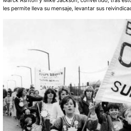
Marck Ashton y Mike Jackson, convertido, tras est
les permite lleva su mensaje, levantar sus reivindica