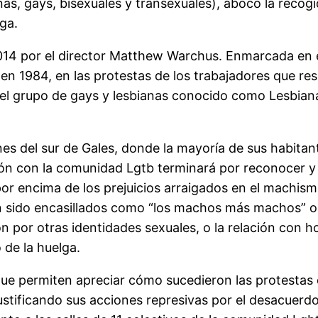
anas, gays, bisexuales y transexuales), abocó la rec
ga.
l 2014 por el director Matthew Warchus. Enmarcada en 
n 1984, en las protestas de los trabajadores que resi
 el grupo de gays y lesbianas conocido como Lesbian
iones del sur de Gales, donde la mayoría de sus habita
ción con la comunidad Lgtb terminará por reconocer y
a por encima de los prejuicios arraigados en el machism
n sido encasillados como “los machos más machos” o
n por otras identidades sexuales, o la relación con 
 de la huelga.
ue permiten apreciar cómo sucedieron las protestas d
stificando sus acciones represivas por el desacuerd