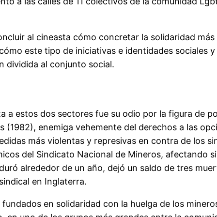
nto a las calles de 11 colectivos de la comunidad Lgb
 concluir al cineasta cómo concretar la solidaridad má
mo este tipo de iniciativas e identidades sociales y d
 dividida al conjunto social.
a a estos dos sectores fue su odio por la figura de 
as (1982), enemiga vehemente del derechos a las opc
edidas más violentas y represivas en contra de los s
micos del Sindicato Nacional de Mineros, afectando s
e duró alrededor de un año, dejó un saldo de tres mue
indical en Inglaterra.
 fundados en solidaridad con la huelga de los mineros