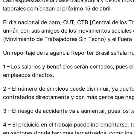
Las respuestas de la clase trabajadora y de los mov
laborales comienzan el próximo 15 de abril.
El día nacional de paro, CUT, CTB [Central de los Tra
unirán con sus amigos de los movimientos sociales
(Movimiento de Trabajadores Sin Techo) y el Fuera d
Un reportaje de la agencia Reporter Brasil señala n
1 – Los salarios y beneficios serán cortados, pues e
empleados directos.
2 – El número de empleos puede disminuir, ya que l
contratados directamente y con más gente que haga
3 – El riesgo de accidente va a aumentar, pues los
4 – El prejuicio en el trabajo puede incrementarse,
en sectores donde hay más tercerizados, como los de