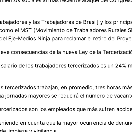
imientos sociales al más reciente ataque del Congres
bajadores y las Trabajadoras de Brasil] y los principa
 como el MST (Movimiento de Trabajadores Rurales S
el Eje-Medios Ninja para reclamar el retiro del Proy
ueve consecuencias de la nueva Ley de la Tercerizaci
l salario de los trabajadores tercerizados es un 24% 
os tercerizados trabajan, en promedio, tres horas má
 jornadas mayores se reducirá el número de vacante
 tercerizados son los empleados que más sufren accid
 teniendo en cuenta que la mayor ocurrencia de denun
 limpieza y vigilancia.