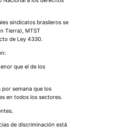
o Nacional a los derechos
les sindicatos brasileros se
in Tierra), MTST
ecto de Ley 4330.
ón:
menor que el de los
s por semana que los
s en todos los sectores.
entes.
cias de discriminación está