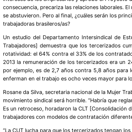
consecuencia, precariza las relaciones laborales. E
se abstuvieron. Pero al final, ¿cuáles serán los prin
trabajadoras brasileros/as?
Un estudio del Departamento Intersindical de Est
Trabajadores] demuestra que los tercerizados cu
rotatividad: el 64% contra el 33% de los contratad
2013 la remuneración de los tercerizados era un 
por ejemplo, es de 2,7 años contra 5,8 años para l
enferman en el trabajo es ocho veces mayor para lo
Rosane da Silva, secretaria nacional de la Mujer Tra
movimiento sindical será horrible. “Habría que regl
Es un retroceso, horadaron la CLT [Consolidación de
trabajadores con modelos de contratación diferente
“La CUT lucha para que los tercerizados tengan lo