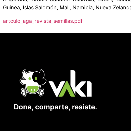
Guinea, Islas Salomón, Mali, Namibia, Nueva Zeland
artculo_aga_revista_semillas.pdf
Dona, comparte, resiste.