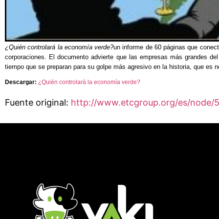
¿Quién controlará la economía verde?
un informe de 60 páginas que conecta 
corporaciones. El documento advierte que las empresas más grandes del 
tiempo que se preparan para su golpe más agresivo en la historia, que es n
Descargar:
¿Quién controlará la economía verde?
Fuente original:
http://www.etcgroup.org/es/node/