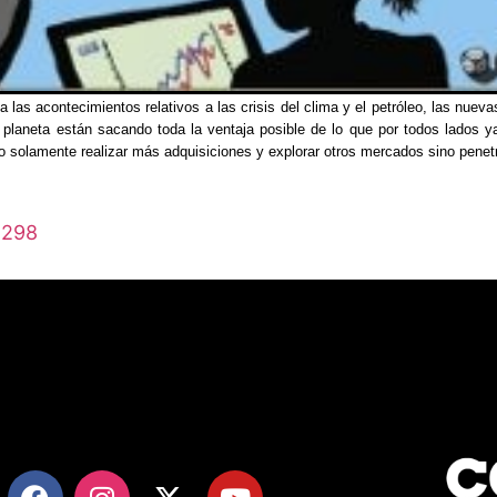
las acontecimientos relativos a las crisis del clima y el petróleo, las nueva
planeta están sacando toda la ventaja posible de lo que por todos lados 
o solamente realizar más adquisiciones y explorar otros mercados sino penetr
5298