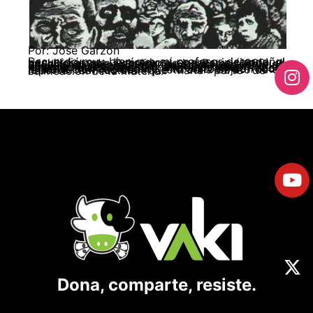
Por: José Garzón
Recuerdo muy bien que mi profesor de español nos pidió que leyéramos, apenas iniciando el bachillerato, La Rebelión de las Ratas (1962). A mí, al igual que a casi todos mis compañeros de aquel colegio distrital ubicado en Ciudad Bolívar en Bogotá, me pareció exagerado el cúmulo de lectura que se nos requirió y de entrada recibimos la indicación con incomodidad, pues el hábito de leer no era nuestro mejor atributo, no así el de hacer piruetas con el balón de microfútbol. Con todo, la indicación fue dada y ésta sería objeto de un reporte de lectura que haría parte de la calificación de la materia.
Dona, comparte, resiste.